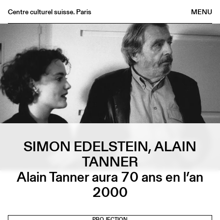
Centre culturel suisse. Paris
MENU
Agenda
Librairie
Buvette
Archives
Médiathèque
Éditions
Informations
SIMON EDELSTEIN, ALAIN
FR
/
EN
TANNER
Alain Tanner aura 70 ans en l’an
2000
PROJECTION