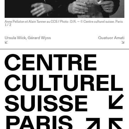
Anne Pellaton et Alain Tanner au CCS / Photo : D.R. — © Centre culturel suisse. Paris
1
/ 2
Ursula Wick, Gérard Wyss
Quatuor Amati