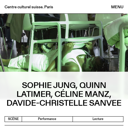
Centre culturel suisse. Paris
MENU
Agenda
Librairie
Buvette
Archives
Médiathèque
Éditions
Informations
SOPHIE JUNG, QUINN
FR
/
EN
LATIMER, CÉLINE MANZ,
DAVIDE-CHRISTELLE SANVEE
SCÈNE
Performance
Lecture