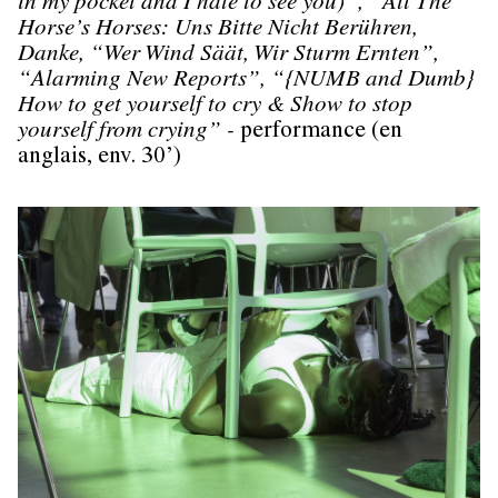
in my pocket and I hate to see you)”, “All The
Horse’s Horses: Uns Bitte Nicht Berühren,
Danke, “Wer Wind Säät, Wir Sturm Ernten”,
“Alarming New Reports”, “{NUMB and Dumb}
How to get yourself to cry & Show to stop
yourself from crying” -
performance (en
anglais, env. 30’)