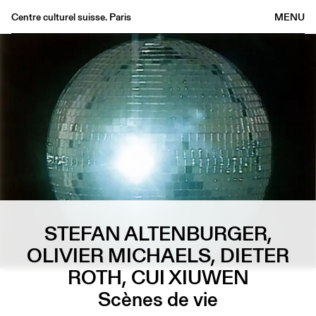
Centre culturel suisse. Paris
MENU
Agenda
Librairie
Buvette
Archives
Médiathèque
Éditions
Informations
FR
/
EN
STEFAN ALTENBURGER,
OLIVIER MICHAELS, DIETER
ROTH, CUI XIUWEN
Scènes de vie