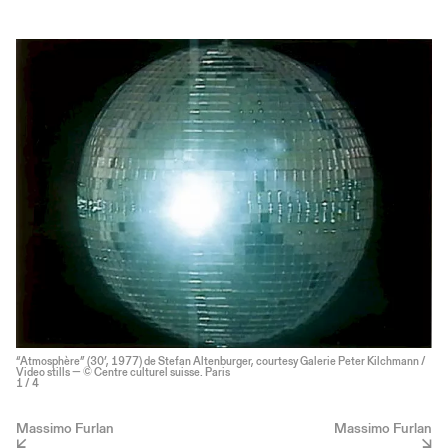
“Atmosphère” (30’, 1977) de Stefan Altenburger, courtesy Galerie Peter Kilchmann /
Video stills — © Centre culturel suisse. Paris
1
/ 4
Massimo Furlan
Massimo Furlan