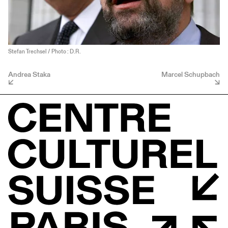
Stefan Trechsel / Photo : D.R.
Andrea Staka
Marcel Schupbach