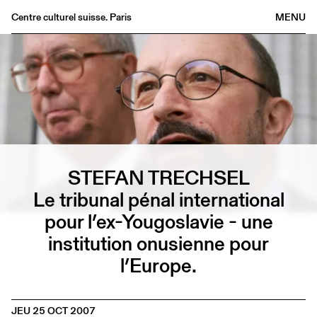
Centre culturel suisse. Paris
MENU
Agenda
Librairie
Buvette
Archives
Médiathèque
Éditions
STEFAN TRECHSEL
Informations
Le tribunal pénal international
FR
/
EN
pour l’ex-Yougoslavie - une
institution onusienne pour
l’Europe.
JEU 25 OCT 2007