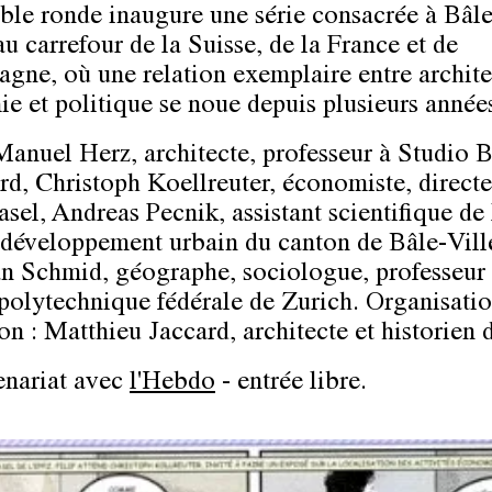
able ronde inaugure une série consacrée à Bâle
u carrefour de la Suisse, de la France et de
agne, où une relation exemplaire entre archite
e et politique se noue depuis plusieurs année
Manuel Herz
, architecte, professeur à Studio B
rd,
Christoph Koellreuter
, économiste, direct
asel,
Andreas Pecnik
, assistant scientifique de 
 développement urbain du canton de Bâle-Vill
an Schmid
, géographe, sociologue, professeur
 polytechnique fédérale de Zurich. Organisatio
on :
Matthieu Jaccard
, architecte et historien d
enariat avec
l'Hebdo
- entrée libre.