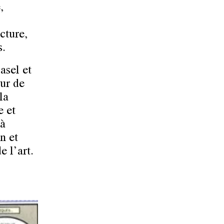
,
cture,
s.
asel et
eur de
la
e et
 à
n et
e l’art.