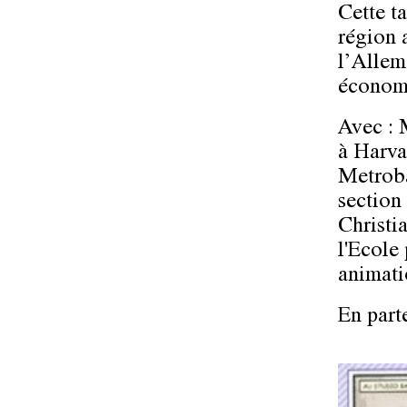
Cette t
région a
l’Allem
économi
Avec :
à Harva
Metrob
section
Christi
l'Ecole
animati
En part