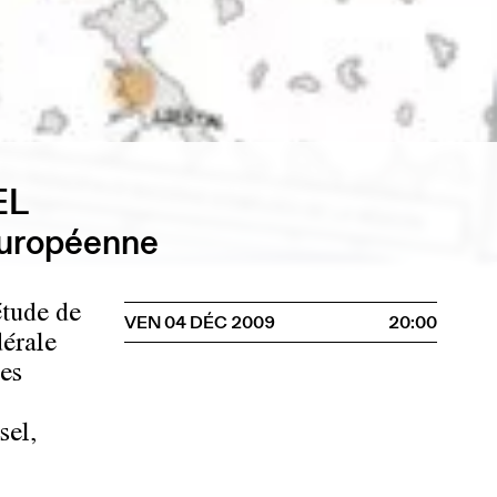
EL
européenne
étude de
VEN 04 DÉC 2009
20:00
dérale
des
sel,