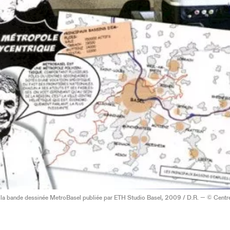
 la bande dessinée MetroBasel publiée par ETH Studio Basel, 2009 / D.R. — © Centre