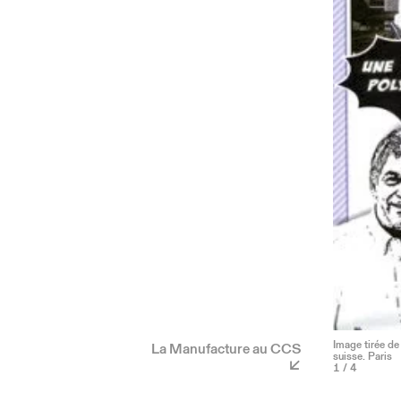
Image tirée de
La Manufacture au CCS
suisse. Paris
1
/ 4