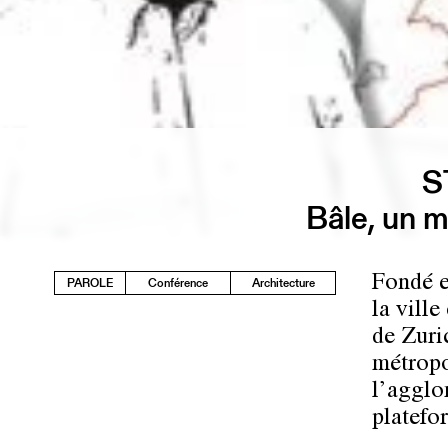
S
Bâle, un 
Fondé e
PAROLE
Conférence
Architecture
la vill
de Zuri
métropo
l’agglo
platefo