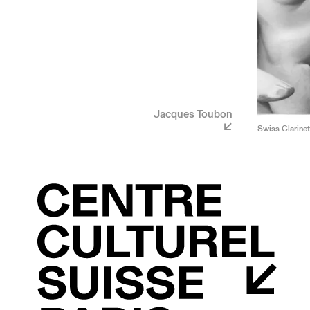
Jacques Toubon
Swiss Clarinet