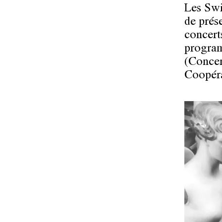
Les Swi
de prés
concerts
program
(Concer
Coopéra