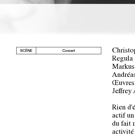
Christo
SCÈNE
Concert
Regula 
Markus 
Andréas 
Œuvres 
Jeffrey
Rien d'é
actif un
du fait
activit