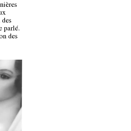
nières
ux
à des
e parlé.
ion des