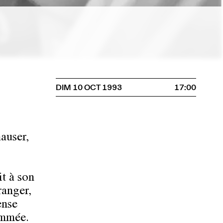
DIM 10 OCT 1993
17:00
auser,
it à son
ranger,
ense
nommée.