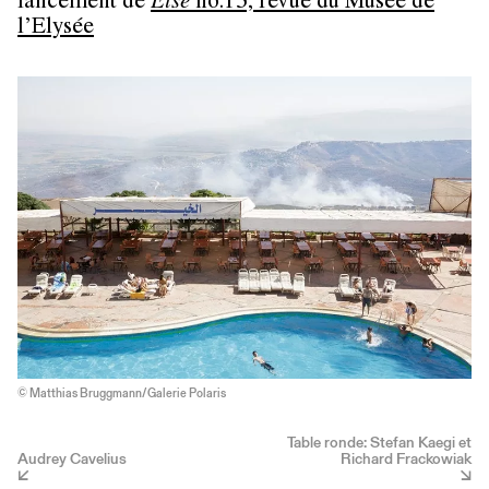
lancement de
Else
no.15, revue du Musée de
l’Elysée
© Matthias Bruggmann/Galerie Polaris
Table ronde: Stefan Kaegi et
Audrey Cavelius
Richard Frackowiak