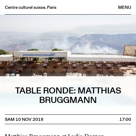
Centre culturel suisse. Paris
MENU
Agenda
Librairie
Buvette
Archives
Médiathèque
Éditions
Informations
TABLE RONDE: MATTHIAS
FR
/
EN
BRUGGMANN
SAM 10 NOV 2018
17:00