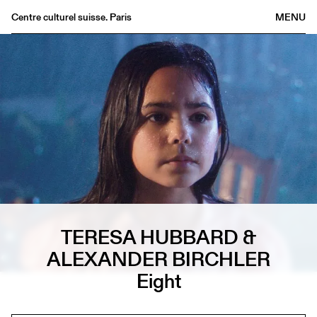
Centre culturel suisse. Paris
MENU
Agenda
Librairie
Buvette
Archives
Médiathèque
Éditions
Informations
FR
/
EN
TERESA HUBBARD &
ALEXANDER BIRCHLER
Eight