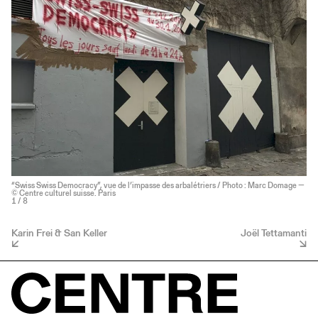
“Swiss Swiss Democracy”, vue de l’impasse des arbalétriers / Photo : Marc Domage —
© Centre culturel suisse. Paris
1
/ 8
Karin Frei & San Keller
Joël Tettamanti