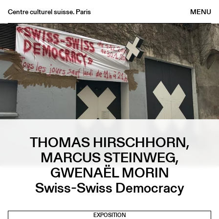
Centre culturel suisse. Paris
MENU
Agenda
Librairie
Buvette
Archives
Médiathèque
Éditions
Informations
THOMAS HIRSCHHORN,
FR
/
EN
MARCUS STEINWEG,
GWENAËL MORIN
Swiss-Swiss Democracy
EXPOSITION