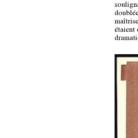
souligna
doublées
maîtrise
étaient 
dramati