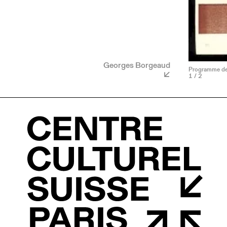
Georges Borgeaud
Programme de 
1
/ 2