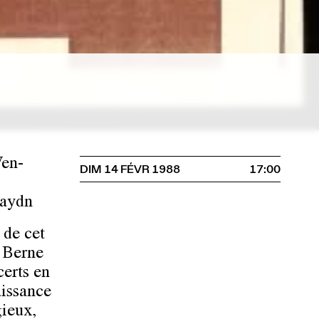
Wen-
DIM 14 FÉVR 1988
17:00
Haydn
 de cet
à Berne
certs en
aissance
gieux,