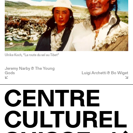
Ulrike Koch, “La route du sel au Tibet”
Jeremy Narby & The Young
Gods
Luigi Archetti & Bo Wiget