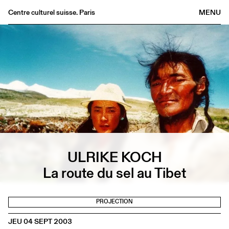
Centre culturel suisse. Paris
MENU
Agenda
Librairie
Buvette
Archives
Médiathèque
Éditions
Informations
FR
/
EN
ULRIKE KOCH
La route du sel au Tibet
PROJECTION
JEU 04 SEPT 2003