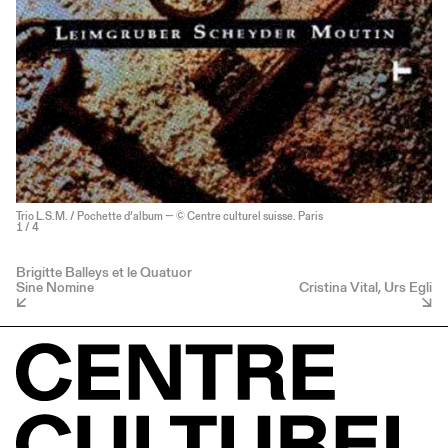
Trio L.S.M. / Pochette d’album — © Centre culturel suisse. Paris
1
/ 4
Brigitte Balleys et le Quatuor
Sine Nomine
Cristina Vital, Urs Egli