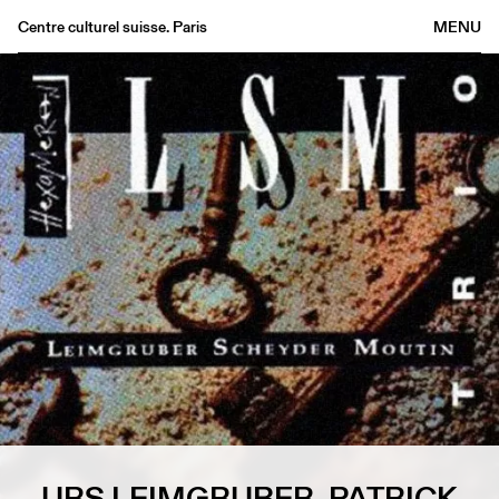
Centre culturel suisse. Paris
MENU
Agenda
Librairie
Buvette
Archives
Médiathèque
Éditions
Informations
FR
/
EN
URS LEIMGRUBER, PATRICK