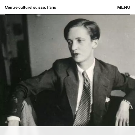
Centre culturel suisse. Paris
MENU
Agenda
Librairie
Buvette
Archives
Médiathèque
Éditions
Informations
FR
/
EN