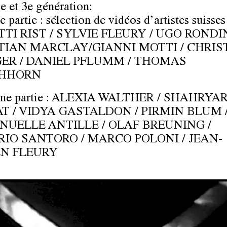
e et 3e génération:
 partie : sélection de vidéos d’artistes suisses
TTI RIST / SYLVIE FLEURY / UGO RONDI
TIAN MARCLAY/GIANNI MOTTI / CHRIS
ER / DANIEL PFLUMM / THOMAS
CHHORN
me partie : ALEXIA WALTHER / SHAHRYA
T / VIDYA GASTALDON / PIRMIN BLUM 
UELLE ANTILLE / OLAF BREUNING /
RIO SANTORO / MARCO POLONI / JEAN-
N FLEURY