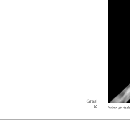
Graal
Vidéo générati