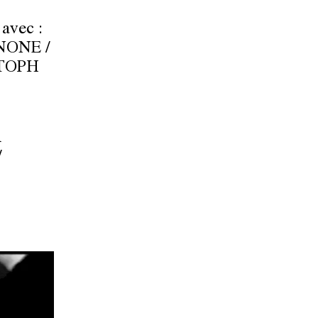
 avec :
NONE /
TOPH
R
/