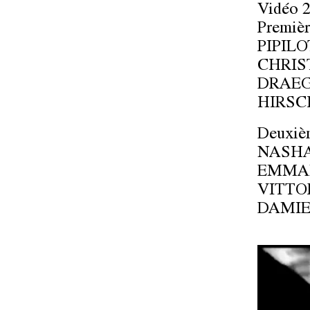
Vidéo 2
Première
PIPILO
CHRIS
DRAEG
HIRS
Deuxiè
NASHA
EMMAN
VITTO
DAMIE