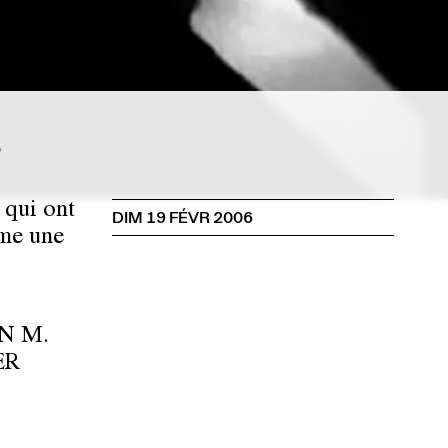
3
 qui ont
DIM 19 FÉVR 2006
mme une
N M.
ER