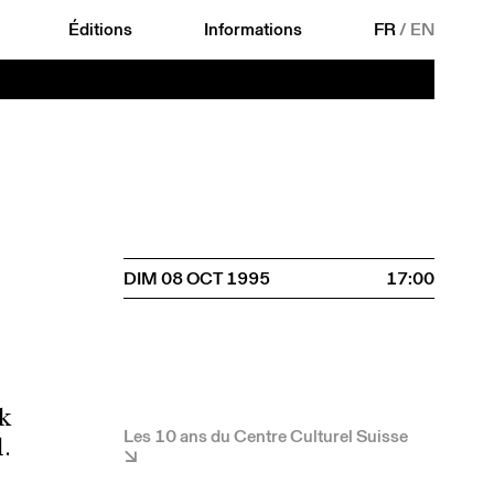
Éditions
Informations
FR
/
EN
DIM 08 OCT 1995
17:00
k
Les 10 ans du Centre Culturel Suisse
.