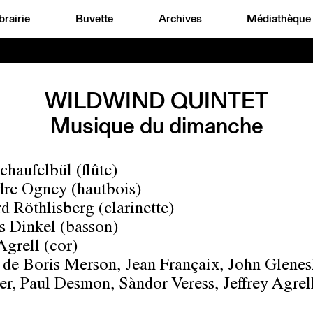
brairie
Buvette
Archives
Médiathèque
WILDWIND QUINTET
Musique du dimanche
haufelbül (flûte)
re Ogney (hautbois)
d Röthlisberg (clarinette)
s Dinkel (basson)
Agrell (cor)
de Boris Merson, Jean Françaix, John Glenes
r, Paul Desmon, Sàndor Veress, Jeffrey Agrell