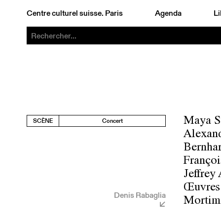
Centre culturel suisse. Paris
Agenda
Li
Maya Sc
SCÈNE
Concert
Alexand
Bernhar
Françoi
Jeffrey 
Œuvres 
Denis Rabaglia
Mortime