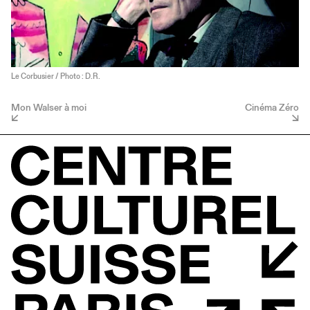
Le Corbusier / Photo : D.R.
Mon Walser à moi
Cinéma Zéro