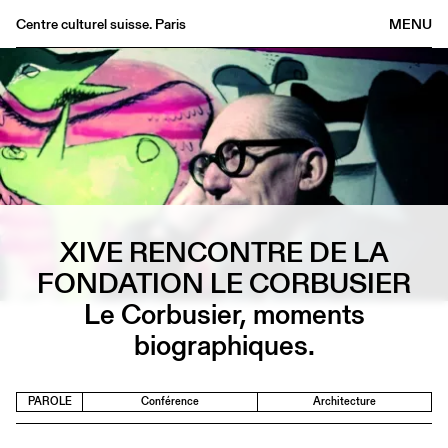
Centre culturel suisse. Paris
MENU
Agenda
Librairie
Buvette
Archives
Médiathèque
Éditions
XIVE RENCONTRE DE LA
Informations
FONDATION LE CORBUSIER
FR
/
EN
Le Corbusier, moments
biographiques.
PAROLE
Conférence
Architecture