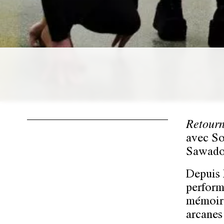
Retourn
avec
So
Sawad
Depuis 
perform
mémoire
arcanes