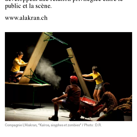
public et la scène.
www.alakran.ch
Compagnie L’Alakran, “Kaïros, sisyphes et zombies” / Photo : D.R.