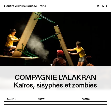
Centre culturel suisse. Paris
MENU
Agenda
Bookshop
Buvette
Archives
Medias
Publications
About
FR
/
EN
COMPAGNIE L'ALAKRAN
Kaïros, sisyphes et zombies
SCENE
Show
Theatre