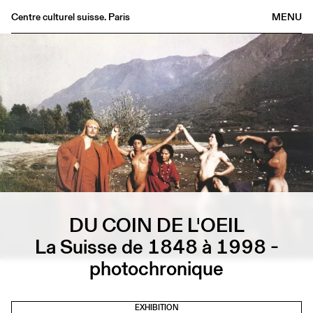
Centre culturel suisse. Paris
MENU
Agenda
Bookshop
Buvette
Archives
Medias
Publications
About
FR
/
EN
DU COIN DE L'OEIL
La Suisse de 1848 à 1998 -
photochronique
EXHIBITION