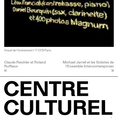
Visuel de l’événement / © CCS Paris
Claude Reichler et Roland
Michael Jarrell et les Solistes de
Ruffieux
l'Ensemble Intercontemporain