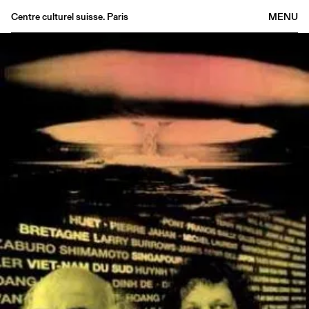
Centre culturel suisse. Paris
MENU
Agenda
Bookshop
Buvette
Archives
Medias
Publications
About
FR
/
EN