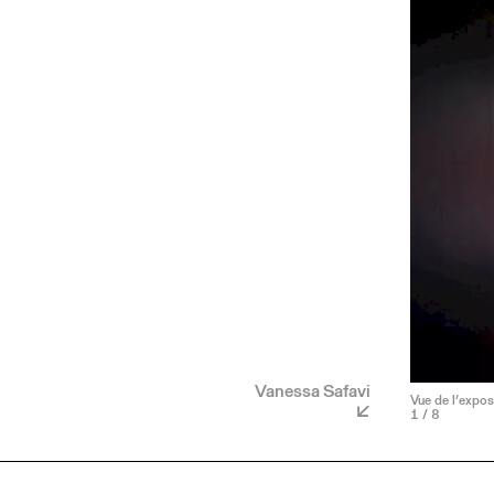
Vanessa Safavi
Vue de l’expos
1
/ 8