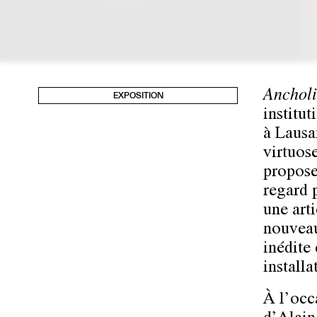
Anchol
EXPOSITION
institut
à Lausa
virtuose
propose
regard 
une arti
nouveau
inédite
install
À l’occ