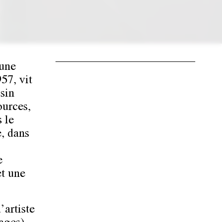
 une
57, vit
sin
ources,
 le
, dans
e
et une
’artiste