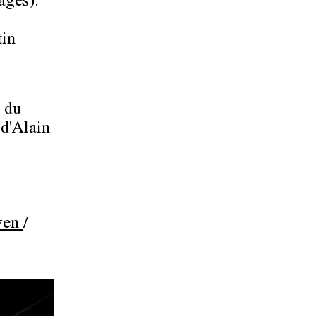
ages).
tin
s du
 d'Alain
ven
/