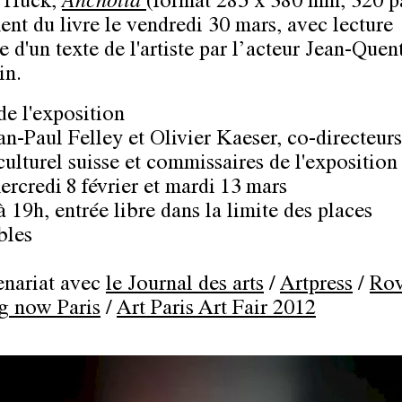
n Huck,
Ancholia
(format 285 x 380 mm, 320 p
nt du livre le vendredi 30 mars, avec lecture
 d'un texte de l'artiste par l’acteur Jean-Quen
in.
de l'exposition
an-Paul Felley et Olivier Kaeser, co-directeur
culturel suisse et commissaires de l'exposition
rcredi 8 février et mardi 13 mars
à 19h, entrée libre dans la limite des places
bles
enariat avec
le Journal des arts
/
Artpress
/
Ro
g now Paris
/
Art Paris Art Fair 2012