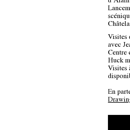
d’Alai
Lanceme
scénique
Châtela
Visites 
avec Je
Centre 
Huck me
Visites 
disponi
En part
Drawin