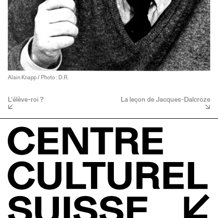
Alain Knapp / Photo : D.R.
L'élève-roi ?
La leçon de Jacques-Dalcroze