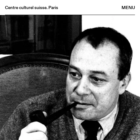
Centre culturel suisse. Paris
MENU
Agenda
Librairie
Buvette
Archives
Médiathèque
Éditions
Informations
FR
/
EN