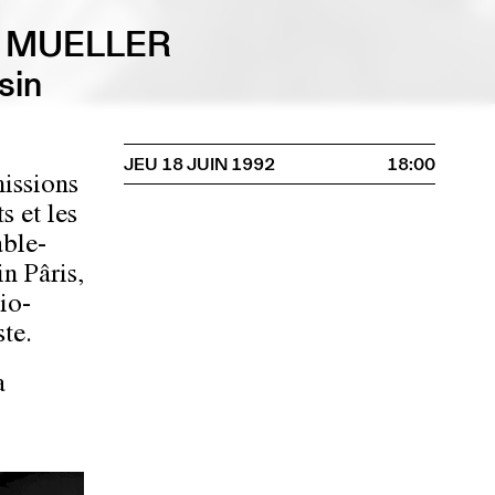
O MUELLER
sin
JEU 18 JUIN 1992
18:00
issions
s et les
able-
n Pâris,
io-
ste.
a