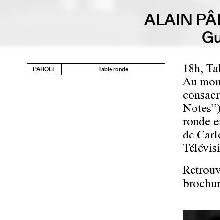
ALAIN PÂ
Gu
18h, Ta
PAROLE
Table ronde
Au mome
consacr
Notes”)
ronde e
de Carl
Télévis
Retrouv
brochur