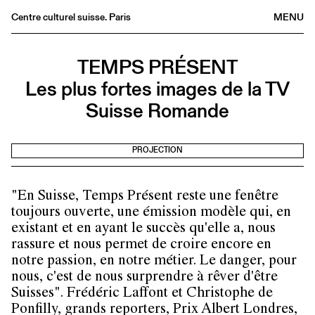
Centre culturel suisse. Paris
MENU
Agenda
TEMPS PRÉSENT
Librairie
Les plus fortes images de la TV
Buvette
Suisse Romande
Archives
Médiathèque
PROJECTION
Éditions
Informations
"En Suisse, Temps Présent reste une fenêtre
FR
/
EN
toujours ouverte, une émission modèle qui, en
existant et en ayant le succès qu'elle a, nous
rassure et nous permet de croire encore en
notre passion, en notre métier. Le danger, pour
nous, c'est de nous surprendre à rêver d'être
Suisses". Frédéric Laffont et Christophe de
Ponfilly, grands reporters, Prix Albert Londres,