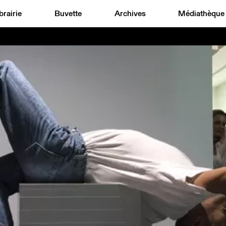
brairie
Buvette
Archives
Médiathèque