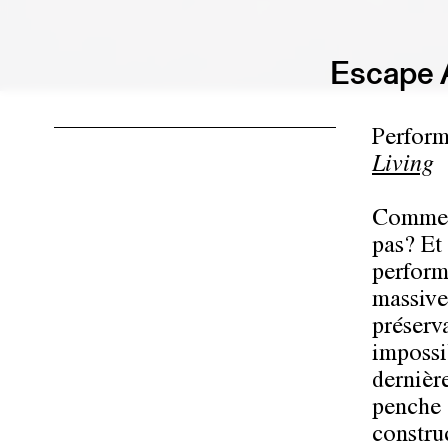
Escape A
Perform
Living
Comment
pas? Et
perform
massive
préserva
impossi
dernièr
penche 
constru