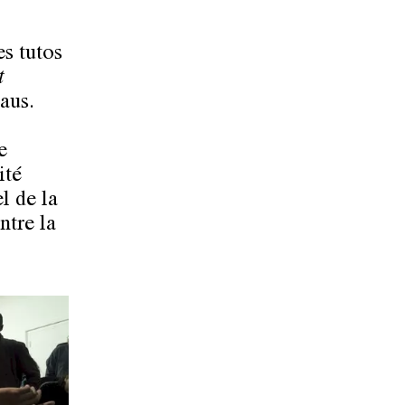
s tutos
t
aus.
e
ité
l de la
ntre la