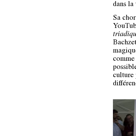
dans la 
Sa chor
YouTube
triadiq
Bachzet
magiques
comme d
possible
culture 
différen