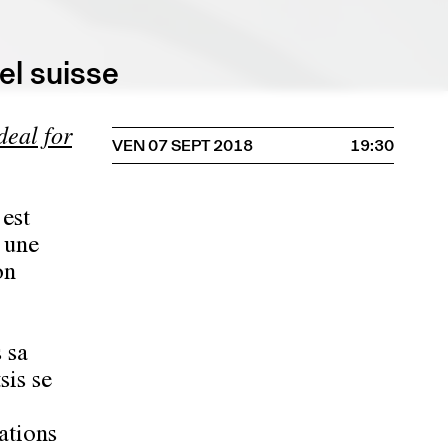
el suisse
deal for
VEN 07 SEPT 2018
19:30
’est
e une
on
 sa
sis se
ations