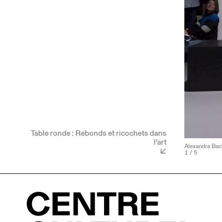
Table ronde : Rebonds et ricochets dans
l’art
Alexandra Bac
1
/ 5