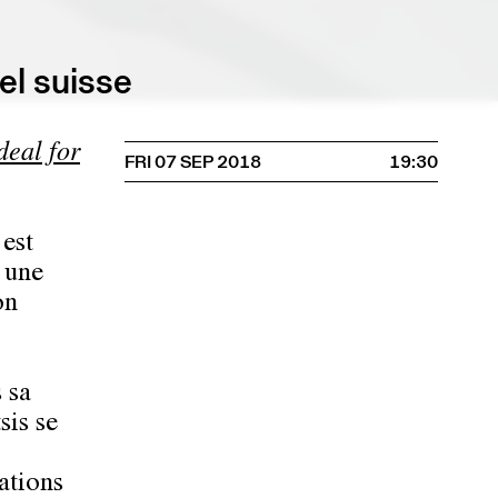
el suisse
deal for
FRI 07 SEP 2018
19:30
’est
e une
on
 sa
sis se
ations