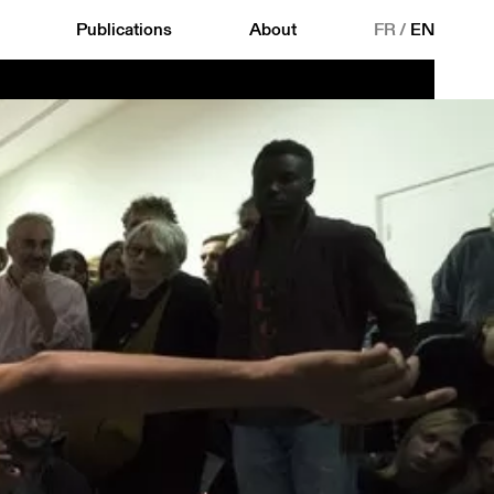
Publications
About
FR
/
EN