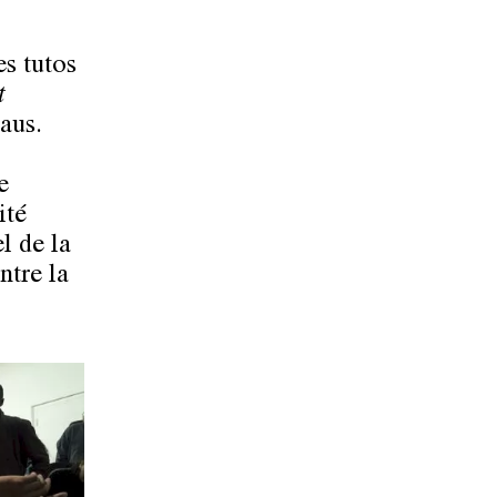
s tutos
t
aus.
e
ité
l de la
ntre la