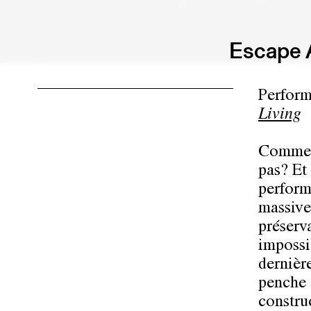
Escape A
Perform
Living
Comment
pas? Et
perform
massive
préserva
impossi
dernièr
penche 
constru