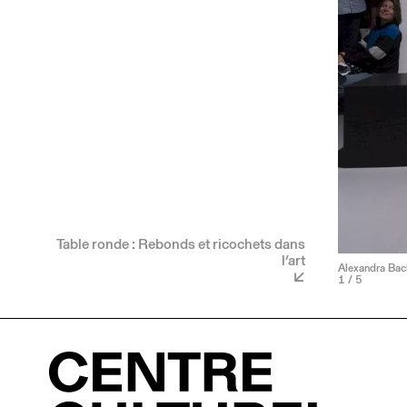
Table ronde : Rebonds et ricochets dans
l’art
Alexandra Bac
1
/ 5