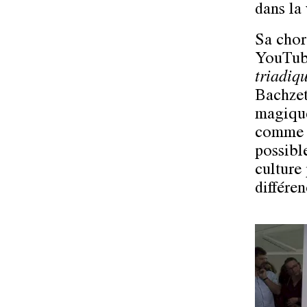
dans la 
Sa chor
YouTube
triadiq
Bachzet
magiques
comme d
possible
culture 
différen