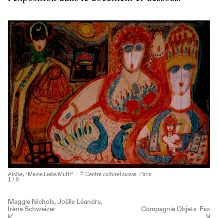
Aloïse, “Meine Liebe Mutti” — © Centre culturel suisse. Paris
1
/ 9
Maggie Nichols, Joëlle Léandre,
Irène Schweizer
Compagnie Objets-Fax