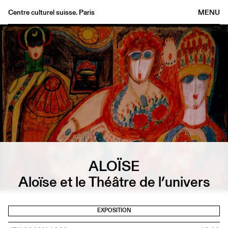
Centre culturel suisse. Paris
MENU
Agenda
Librairie
Buvette
Archives
Médiathèque
Éditions
Informations
FR
/
EN
ALOÏSE
Aloïse et le Théâtre de l’univers
EXPOSITION