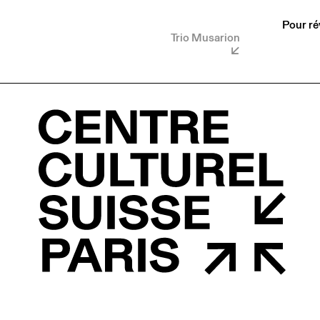
Pour ré
Trio Musarion