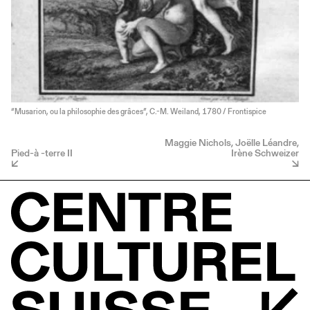
“Musarion, ou la philosophie des grâces”, C.-M. Weiland, 1780 / Frontispice
Maggie Nichols, Joëlle Léandre,
Pied-à -terre II
Irène Schweizer