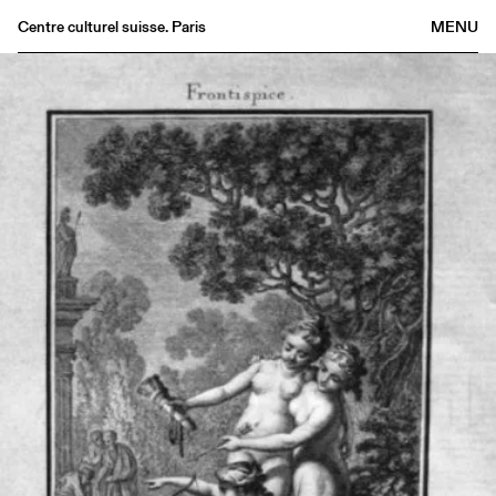
Centre culturel suisse. Paris
MENU
Agenda
Librairie
Buvette
Archives
Médiathèque
Éditions
Informations
FR
/
EN