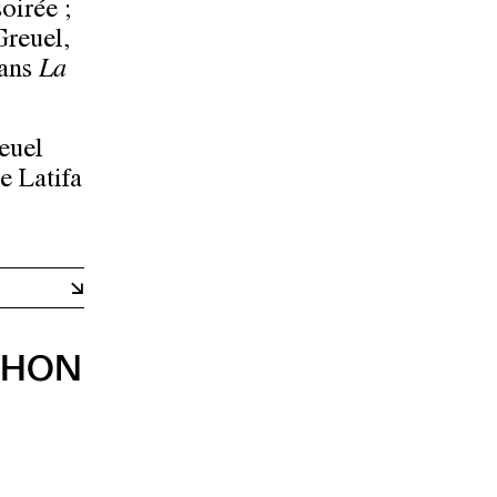
soirée ;
reuel,
dans
La
euel
e Latifa
THON