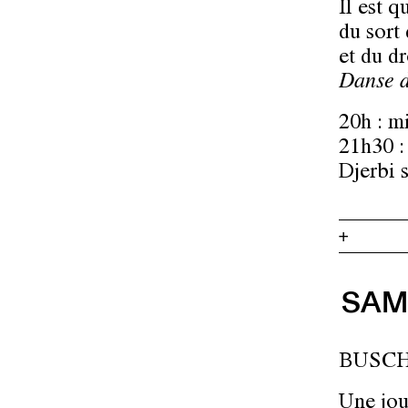
Il est q
du sort
et du d
Danse d
20h : m
21h30 :
Djerbi s
+
SAM
BUSCH 
Une jou