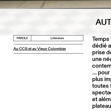
AUT
Temps f
PAROLE
Littérature
dédié a
Au CCS et au Vieux Colombier
prise d
une néc
contemp
… pour 
plus im
toutes 
spectac
et além
platea