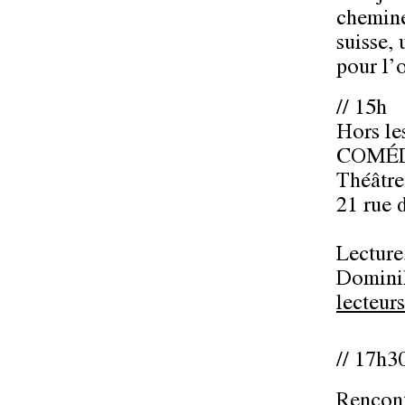
chemine
suisse, 
pour l’
// 15h
Hors le
COMÉD
Théâtre
21 rue 
Lecture
Dominik
lecteurs
// 17h3
Rencont