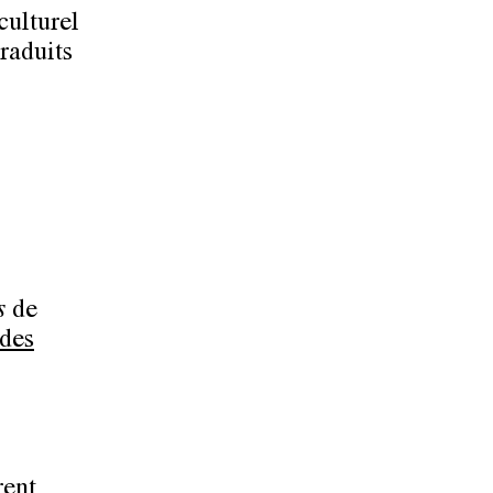
culturel
traduits
s
de
des
rent