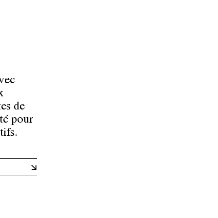
avec
x
tes de
té pour
ifs.