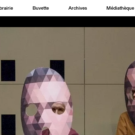
brairie
Buvette
Archives
Médiathèque