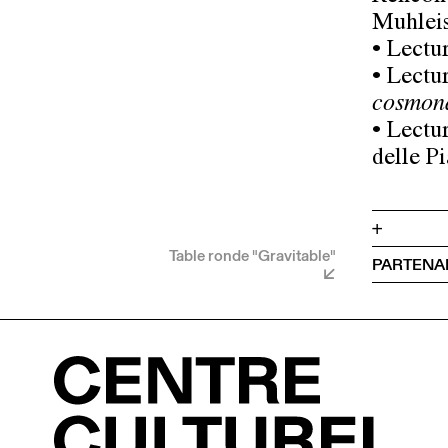
Muhleis
• Lectu
• Lectu
cosmon
• Lectu
delle P
+
Table ronde "Gravitable"
PARTENA