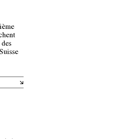
xième
chent
 des
 Suisse