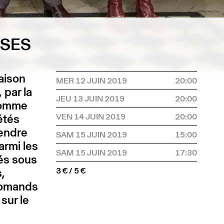
SSES
saison
MER 12 JUIN 2019
20:00
 par la
JEU 13 JUIN 2019
20:00
 comme
étés
VEN 14 JUIN 2019
20:00
rendre
SAM 15 JUIN 2019
15:00
armi les
SAM 15 JUIN 2019
17:30
tés sous
,
3 € / 5 €
 romands
sur le