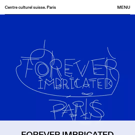
Centre culturel suisse. Paris
MENU
Agenda
Librairie
Buvette
Archives
Médiathèque
Éditions
Informations
FR
/
EN
FOREVER IMBRICATED