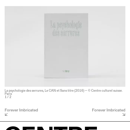
La psychologie des serrures, Le CAN et Sans titre (2016) — © Centre culturel suisse.
Paris
1
/ 2
Forever Imbricated
Forever Imbricated