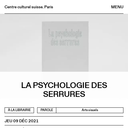
Centre culturel suisse. Paris
MENU
Agenda
Librairie
Buvette
Archives
Médiathèque
Éditions
Informations
LA PSYCHOLOGIE DES
FR
/
EN
SERRURES
À LA LIBRAIRIE
PAROLE
Arts visuels
JEU 09 DÉC 2021