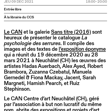
JEU 09 DÉC 2021
18:00–20:00
Entrée libre
À la librairie du CCS
Le CAN
et la galerie
Sans titre (2016)
sont
heureux de présenter le catalogue
La
psychologie des serrures
. Il compile des
images et des textes de
l’exposition éponyme
qui a réunit du 19 décembre 2020 au 28
mars 2021 à Neuchâtel (CH) les œuvres des
artistes Hadas Auerbach, Alex Ayed, Robert
Brambora, Zuzanna Czebatul, Manuela
Gernedel & Fiona Mackay, Jacent, Sarah
Margneti, Hamish Pearch, et Ruiz
Stephinson.
Le CAN Centre d’art Neuchâtel (CH), géré
par l’association à but non lucratif du même
nom, abrite des expositions et projets d’art