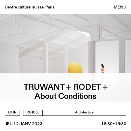
Centre culturel suisse. Paris
MENU
Agenda
Librairie
Buvette
Archives
Médiathèque
Éditions
Informations
TRUWANT + RODET +
FR
/
EN
About Conditions
LYON
PAROLE
Architecture
JEU 12 JANV 2023
18:30–19:30