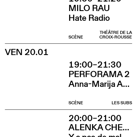
MILO RAU
Hate Radio
THÉÂTRE DE LA
SCÈNE
CROIX-ROUSSE
VEN 20.01
19:00–21:30
PERFORAMA 2
Anna-Marija Adomaityte & Gautier Teuscher, Marc Oosterhoff, Catol Teixeira, Ouinch Ouinch
SCÈNE
LES SUBS
20:00–21:00
ALENKA CHENUZ & AMÉLIE VIDON