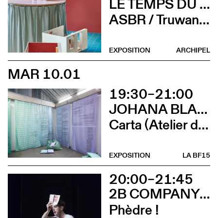
LE TEMPS DU DÉTAIL. EXTRAITS D’ARCHITECTURE SUISSE CONTEMPORAINE
ASBR / Truwant + Rodet +, Boltshauser Architekten AG, Buol & Zünd, COCI, Wilfried Dechau, Rahbaran Hürzeler Architects, Rapin Saiz Architectes (Vernissage)
EXPOSITION
ARCHIPEL
MAR 10.01
19:30–21:00
JOHANA BLANC ET SIMONE HOLLIGER
Carta (Atelier d’écriture de Johana Blanc)
EXPOSITION
LA BF15
20:00–21:45
2B COMPANY - FRANÇOIS GREMAUD
Phèdre !