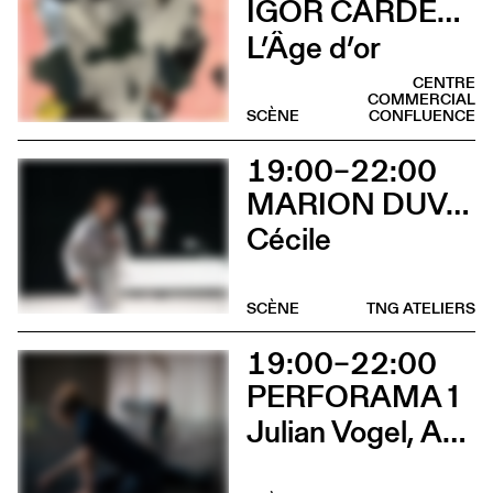
IGOR CARDELLINI & TOMAS GONZALEZ
L’Âge d’or
CENTRE
COMMERCIAL
SCÈNE
CONFLUENCE
19:00–22:00
MARION DUVAL - CHRIS CADILLAC
Cécile
SCÈNE
TNG ATELIERS
19:00–22:00
PERFORAMA 1
Julian Vogel, Aurélien Dougé, Igor Cardellini & Tomas Gonzalez