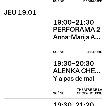
SCÈNE
PÉRISCOPE
JEU 19.01
19:00–21:30
PERFORAMA 2
Anna-Marija Adomaityte & Gautier Teuscher, Marc Oosterhoff, Catol Teixeira, Ouinch Ouinch
SCÈNE
LES SUBS
19:30–20:30
ALENKA CHENUZ & AMÉLIE VIDON
Y a pas de mal
THÉÂTRE DE LA
SCÈNE
CROIX-ROUSSE
19:30–21:20