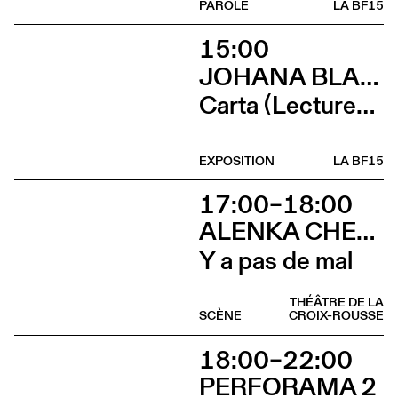
PAROLE
LA BF15
15:00
JOHANA BLANC ET SIMONE HOLLIGER
Carta (Lectures, micro-éditions, douceurs et lancement de Wages For / Wages Agains avec Ramaya Tegegne et Tiphanie Blanc)
EXPOSITION
LA BF15
17:00–18:00
ALENKA CHENUZ & AMÉLIE VIDON
Y a pas de mal
THÉÂTRE DE LA
SCÈNE
CROIX-ROUSSE
18:00–22:00
PERFORAMA 2