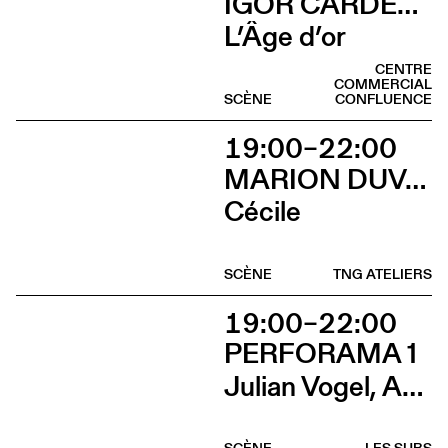
IGOR CARDELLINI & TOMAS GONZALEZ
L’Âge d’or
CENTRE
COMMERCIAL
SCÈNE
CONFLUENCE
19:00–22:00
MARION DUVAL - CHRIS CADILLAC
Cécile
SCÈNE
TNG ATELIERS
19:00–22:00
PERFORAMA 1
Julian Vogel, Aurélien Dougé, Igor Cardellini & Tomas Gonzalez