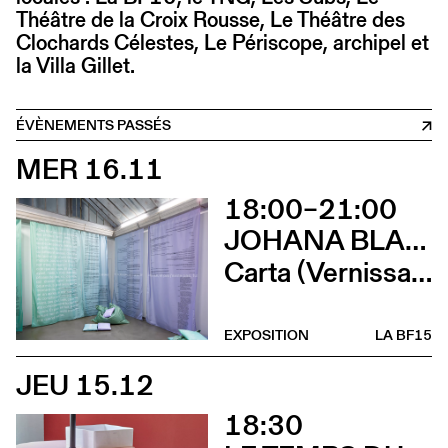
Théâtre de la Croix Rousse, Le Théâtre des
Clochards Célestes, Le Périscope, archipel et
la Villa Gillet.
ÉVÈNEMENTS PASSÉS
MER 16.11
18:00–21:00
JOHANA BLANC ET SIMONE HOLLIGER
Carta (Vernissage)
EXPOSITION
LA BF15
JEU 15.12
18:30