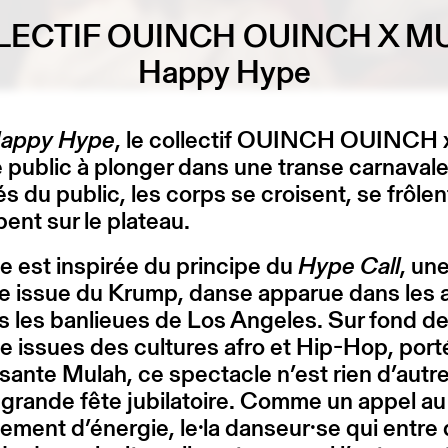
LECTIF OUINCH OUINCH X M
Happy Hype
appy Hype
, le collectif OUINCH OUINCH 
le public à plonger dans une transe carnaval
s du public, les corps se croisent, se frôlen
pent sur le plateau.
e est inspirée du principe du
Hype Call
, un
ue issue du Krump, danse apparue dans les
 les banlieues de Los Angeles. Sur fond d
 issues des cultures afro et Hip-Hop, port
risante Mulah, ce spectacle n’est rien d’autr
grande fête jubilatoire. Comme un appel au
ment d’énergie, le·la danseur·se qui entre 