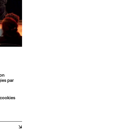
son
ies par
 cookies