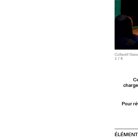
Collectif Ouin
1
/ 4
Ce
charge
Pour ré
ÉLÉMENT