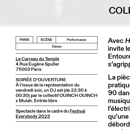
COL
Avec
H
PARIS
SCÈNE
Performance
invite 
Danse
Entouré
Le Carreau du Temple
s’agrip
4 Rue Eugène Spuller
75003 Paris
La pièc
SOIRÉE D’OUVERTURE
pratiq
À l’issue de la représentation du
vendredi soir, un DJ set (de 22:30 à
90 dans
00:30) par le collectif OUINCH OUINCH
musique
x Mulah. Entrée libre
l’élect
Spectacle dans le cadre du
Festival
qu’une 
Everybody 2023
déborde