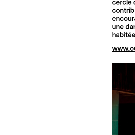
cercle 
contrib
encoura
une dan
habitée
www.ou