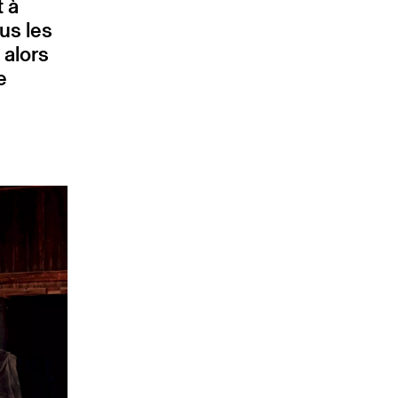
t à
us les
 alors
e