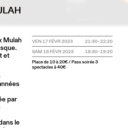
ULAH
x Mulah
VEN 17 FÉVR 2023
21:30–22:20
esque.
SAM 18 FÉVR 2023
18:30–19:20
t et
Place de 10 à 20€ / Pass soirée 3
spectacles à 40€
e
 années
e
ée par
e
dans le