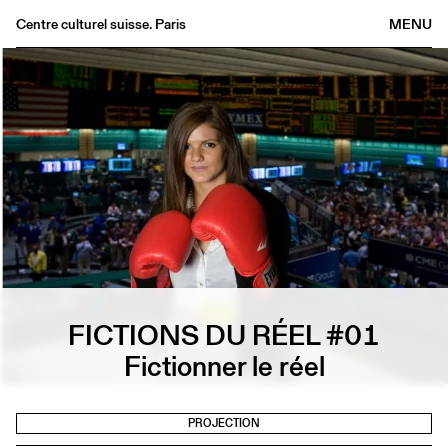
Centre culturel suisse. Paris
MENU
Agenda
Librairie
Buvette
Archives
Médiathèque
Éditions
Informations
FR
/
EN
FICTIONS DU RÉEL #01
Fictionner le réel
PROJECTION