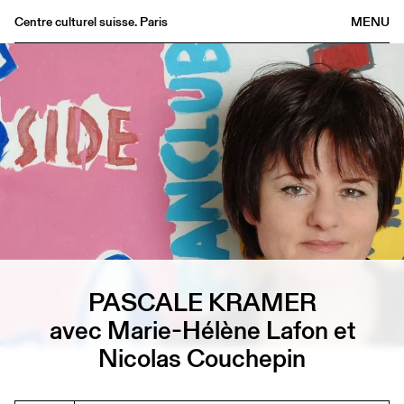
Centre culturel suisse. Paris
MENU
Agenda
Librairie
Buvette
Archives
Médiathèque
Éditions
Informations
FR
/
EN
PASCALE KRAMER
avec Marie-Hélène Lafon et
Nicolas Couchepin