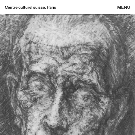
Centre culturel suisse. Paris
MENU
Agenda
Librairie
Buvette
Archives
Médiathèque
Éditions
Informations
FR
/
EN