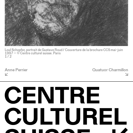
Loul Schopfer, portrait de Gustave Roud / Couverture de la brochure CCS mai-juin
1997 — © Centre culturel suisse. Paris
1
/ 2
Anne Perrier
Quatuor Charmillon