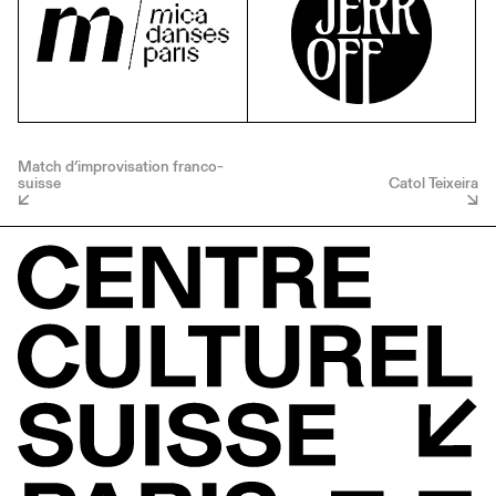
Match d’improvisation franco-
suisse
Catol Teixeira