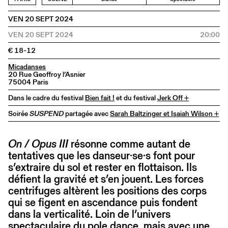
VEN 20 SEPT 2024
VEN 20 SEPT 2024
20:00
€ 18-12
Micadanses
20 Rue Geoffroy l’Asnier
75004 Paris
Dans le cadre du festival
Bien fait !
et du festival
Jerk Off +
Soirée
SUSPEND
partagée avec
Sarah Baltzinger et Isaiah Wilson +
On / Opus III
résonne comme autant de
tentatives que les danseur·se·s font pour
s’extraire du sol et rester en flottaison. Ils
défient la gravité et s’en jouent. Les forces
centrifuges altèrent les positions des corps
qui se figent en ascendance puis fondent
dans la verticalité. Loin de l’univers
spectaculaire du pole dance, mais avec une