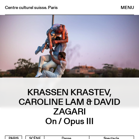
Centre culturel suisse. Paris
MENU
Agenda
Librairie
Buvette
Archives
Médiathèque
Éditions
Informations
KRASSEN KRASTEV,
FR
/
EN
CAROLINE LAM & DAVID
ZAGARI
On / Opus III
PARIS
SCÈNE
Danse
Spectacle