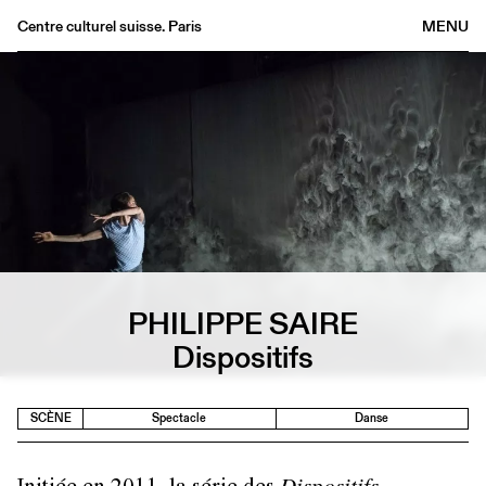
Centre culturel suisse. Paris
MENU
Agenda
Librairie
Buvette
Archives
Médiathèque
Éditions
Informations
PHILIPPE SAIRE
FR
/
EN
Dispositifs
SCÈNE
Spectacle
Danse