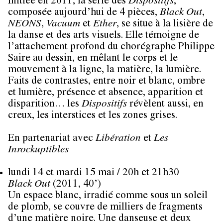
Initiée en 2011, la série des
Dispositifs
,
composée aujourd’hui de 4 pièces,
Black Out
,
NEONS
,
Vacuum
et
Ether
, se situe à la lisière de
la danse et des arts visuels. Elle témoigne de
l’attachement profond du chorégraphe Philippe
Saire au dessin, en mêlant le corps et le
mouvement à la ligne, la matière, la lumière.
Faits de contrastes, entre noir et blanc, ombre
et lumière, présence et absence, apparition et
disparition… les
Dispositifs
révèlent aussi, en
creux, les interstices et les zones grises.
En partenariat avec
Libération
et
Les
Inrockuptibles
lundi 14 et mardi 15 mai / 20h et 21h30
Black Out
(2011, 40’)
Un espace blanc, irradié comme sous un soleil
de plomb, se couvre de milliers de fragments
d’une matière noire. Une danseuse et deux