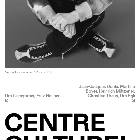
Sylvie Courvoisier / Photo : D.R.
Jean-Jacques Dünki, Martina
Bovet, Heinrich Mätzener,
Urs Leimgruber, Fritz Hauser
Christine Theus, Urs Egli