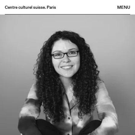
Centre culturel suisse. Paris
MENU
Agenda
Librairie
Buvette
Archives
Médiathèque
Éditions
Informations
FR
/
EN