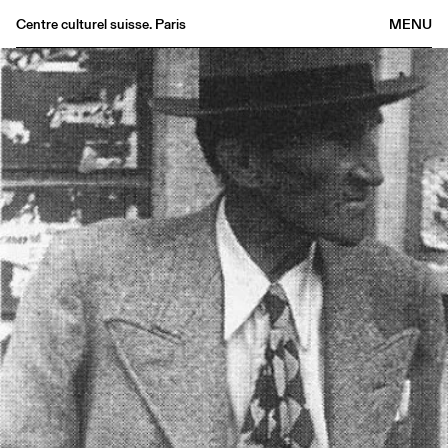
Centre culturel suisse. Paris
MENU
Agenda
Librairie
Buvette
Archives
Médiathèque
Éditions
Informations
FR
/
EN