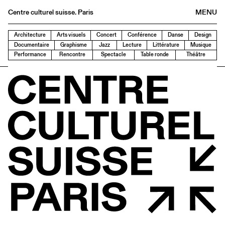
Centre culturel suisse. Paris
MENU
Agenda
Architecture
Arts visuels
Concert
Conférence
Danse
Design
Documentaire
Graphisme
Jazz
Lecture
Littérature
Musique
Librairie
Performance
Rencontre
Spectacle
Table ronde
Théâtre
Buvette
Archives
Médiathèque
Éditions
Informations
FR
/
EN