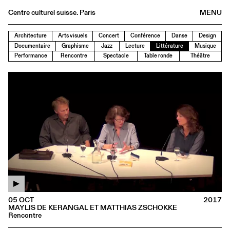
Centre culturel suisse. Paris
MENU
Agenda
Architecture
Arts visuels
Concert
Conférence
Danse
Design
Documentaire
Graphisme
Jazz
Lecture
Littérature
Musique
Librairie
Performance
Rencontre
Spectacle
Table ronde
Théâtre
Buvette
Archives
Médiathèque
Éditions
Informations
FR
/
EN
05 OCT
2017
MAYLIS DE KERANGAL ET MATTHIAS ZSCHOKKE
Rencontre