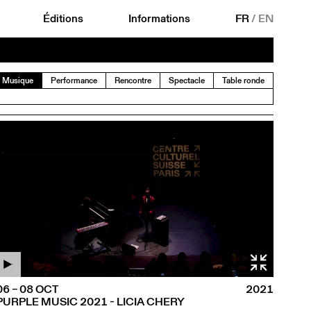
Éditions
Informations
FR
/
EN
Musique
Performance
Rencontre
Spectacle
Table ronde
06 – 08 OCT
2021
PURPLE MUSIC 2021 - LICIA CHERY