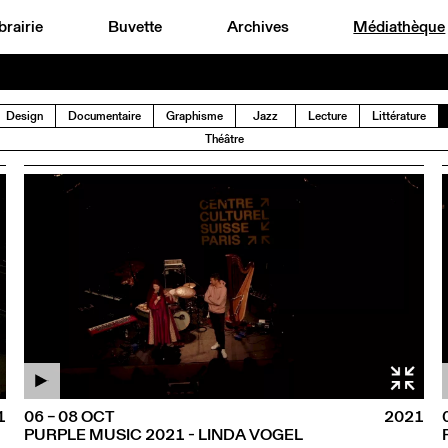
brairie
Buvette
Archives
Médiathèque
Design
Documentaire
Graphisme
Jazz
Lecture
Littérature
Théâtre
1
06 – 08 OCT
2021
PURPLE MUSIC 2021 - LINDA VOGEL