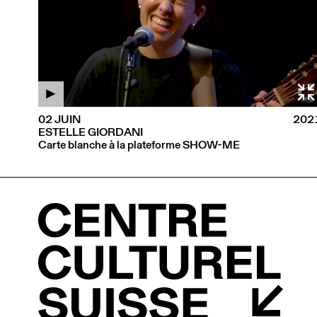
02 JUIN
202
ESTELLE GIORDANI
Carte blanche à la plateforme SHOW-ME