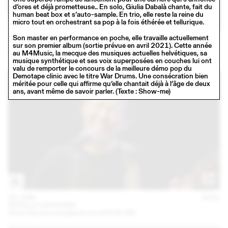
d’ores et déjà prometteuse.. En solo, Giulia Dabalà chante, fait du
human beat box et s’auto-sample. En trio, elle reste la reine du
micro tout en orchestrant sa pop à la fois éthérée et tellurique.
Son master en performance en poche, elle travaille actuellement
02 JUIN
2021
sur son premier album (sortie prévue en avril 2021). Cette année
GIULIA DABALÀ
au M4Music, la mecque des musiques actuelles helvétiques, sa
Carte blanche à la plateforme SHOW-ME
musique synthétique et ses voix superposées en couches lui ont
valu de remporter le concours de la meilleure démo pop du
Demotape clinic avec le titre War Drums. Une consécration bien
méritée pour celle qui affirme qu’elle chantait déjà à l’âge de deux
ans, avant même de savoir parler. (Texte : Show-me)
02 JUIN
2021
ESTELLE GIORDANI
Carte blanche à la plateforme SHOW-ME