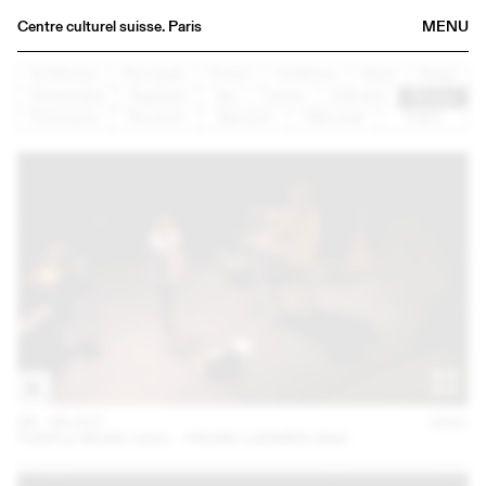
Centre culturel suisse. Paris
MENU
Agenda
Architecture
Arts visuels
Concert
Conférence
Danse
Design
Documentaire
Graphisme
Jazz
Lecture
Littérature
Musique
Librairie
Performance
Rencontre
Spectacle
Table ronde
Théâtre
Buvette
Archives
Médiathèque
Éditions
Informations
FR
/
EN
06 – 08 OCT
2021
PURPLE MUSIC 2021 - PRUNE CARMEN DIAZ