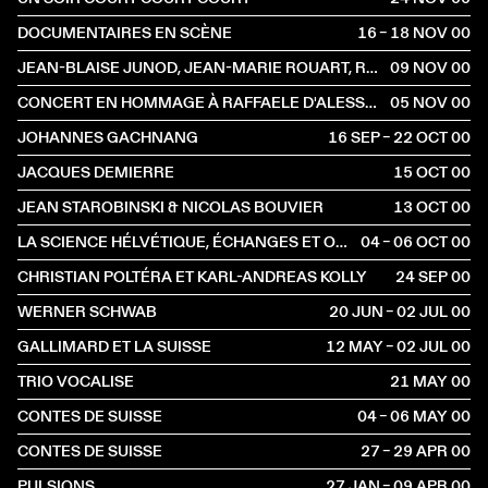
DOCUMENTAIRES EN SCÈNE
16 – 18 NOV
2000
JEAN-BLAISE JUNOD, JEAN-MARIE ROUART, ROBERT KOPP
09 NOV
2000
CONCERT EN HOMMAGE À RAFFAELE D'ALESSANDRO (1911-1959)
05 NOV
2000
JOHANNES GACHNANG
16 SEP – 22 OCT
2000
JACQUES DEMIERRE
15 OCT
2000
JEAN STAROBINSKI & NICOLAS BOUVIER
13 OCT
2000
LA SCIENCE HÉLVÉTIQUE, ÉCHANGES ET OUVERTURE
04 – 06 OCT
2000
CHRISTIAN POLTÉRA ET KARL-ANDREAS KOLLY
24 SEP
2000
WERNER SCHWAB
20 JUN – 02 JUL
2000
GALLIMARD ET LA SUISSE
12 MAY – 02 JUL
2000
TRIO VOCALISE
21 MAY
2000
CONTES DE SUISSE
04 – 06 MAY
2000
CONTES DE SUISSE
27 – 29 APR
2000
PULSIONS
27 JAN – 09 APR
2000