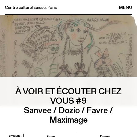
Centre culturel suisse. Paris
MENU
Agenda
Bookshop
Buvette
Archives
Medias
Publications
About
À VOIR ET ÉCOUTER CHEZ
FR
/
EN
VOUS #9
Sanvee / Dozio / Favre /
Maximage
SCENE
Show
Dance