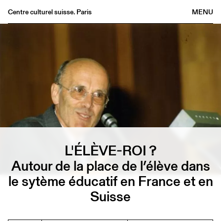
Centre culturel suisse. Paris
MENU
Agenda
Bookshop
Buvette
Archives
Medias
Publications
About
FR
/
EN
L'ÉLÈVE-ROI ?
Autour de la place de l’élève dans
le sytème éducatif en France et en
Suisse