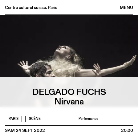
Centre culturel suisse. Paris
MENU
Agenda
Librairie
Buvette
Archives
Médiathèque
Éditions
Informations
DELGADO FUCHS
FR
/
EN
Nirvana
PARIS
SCÈNE
Performance
SAM 24 SEPT 2022
20:00