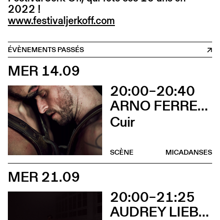
2022 !
www.festivaljerkoff.com
ÉVÈNEMENTS PASSÉS
MER 14.09
20:00–20:40
ARNO FERRERA & GILLES POLET CIE UN LOUP POUR L'HOMME
Cuir
SCÈNE
MICADANSES
MER 21.09
20:00–21:25
AUDREY LIEBOT