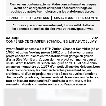
Ceci est un contenu externe. Votre consentement est requis
avant son chargement car il peut nécessiter l'usage de
cookies ou autres technologies par les plateformes tierces.
CHARGER TOUS LES CONTENUS
CHARGER YOUTUBE UNIQUEMENT
Pour révoquer votre consentement, il vous suffit d'effacer
les données et cookies du site avec votre navigateur web.
03 JUIN
2021
CONFÉRENCE CHASPER SCHMIDLIN & LUKAS VOELLMY
Ayant étudié ensemble à la ETH Zurich, Chasper Schmidlin (né en
1980) et Lukas Voellmy (né en 1981) ont réalisé leur premier
23 JANV
2018
projet encore étudiants en transformant un garage en galerie
MADE IN
d’art à Bâle (Von Bartha). Leur dernier projet commun est aussi
Conférence
un lieu d’art, le Muzeum Susch, inauguré en 2018 et situé dans
un ancien monastère de 1157 d’un petit village des Grisons. Lors
de cette conférence, les deux architectes présentent l’enjeu
architectural d’un tel projet : répondre à ses nouvelles fonctions
d’espace d’expositions, d’événements et de résidences d’artistes,
tout en laissant transparaître l’histoire de la structure, et les
éléments naturels comme les rochers ou l’eau de source.